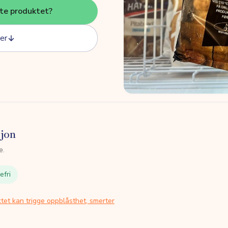
tte produktet?
er
sjon
e.
efri
tet kan trigge oppblåsthet, smerter