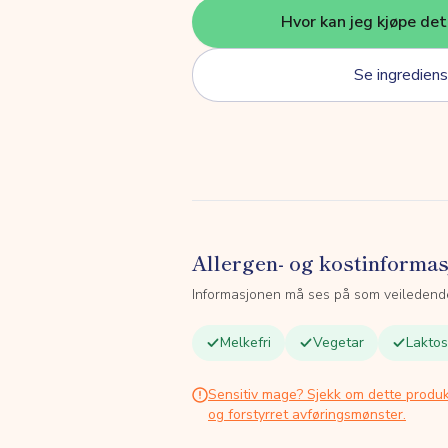
Hvor kan jeg kjøpe de
Se ingrediens
Allergen- og kostinforma
Informasjonen må ses på som veiledend
Melkefri
Vegetar
Laktos
Sensitiv mage? Sjekk om dette produk
og forstyrret avføringsmønster.