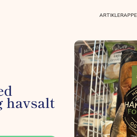
ARTIKLER
APP
ed
 havsalt