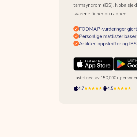
tarmsyndrom (IBS). Noba sjekk
svarene finner du i appen.
FODMAP-vurderinger gjort
Personlige matlister baser
Artikler, oppskrifter og I
Lastet ned av 150,000+ persone
4.7
4.5