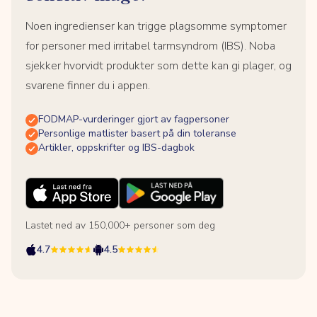
Noen ingredienser kan trigge plagsomme symptomer
for personer med irritabel tarmsyndrom (IBS). Noba
sjekker hvorvidt produkter som dette kan gi plager, og
svarene finner du i appen.
FODMAP-vurderinger gjort av fagpersoner
Personlige matlister basert på din toleranse
Artikler, oppskrifter og IBS-dagbok
Lastet ned av 150,000+ personer som deg
4.7
4.5