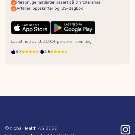
Personlige matlister basert på din toleranse
Artikler, oppskrifter og IBS-dagbok
Lastet ned av 150,000+ personer som deg
4.7
4.5
© Noba Health AS
2026