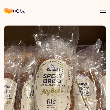
Åpn
Noba