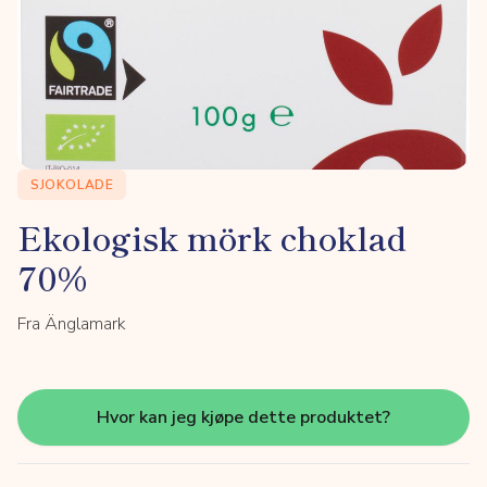
SJOKOLADE
Ekologisk mörk choklad
70%
Fra Änglamark
Hvor kan jeg kjøpe dette produktet?