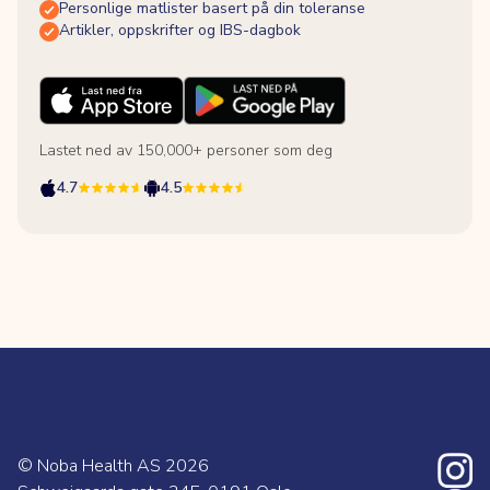
Personlige matlister basert på din toleranse
Artikler, oppskrifter og IBS-dagbok
Lastet ned av 150,000+ personer som deg
4.7
4.5
© Noba Health AS
2026