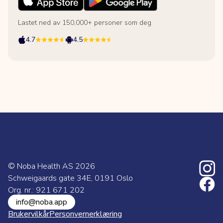
Lastet ned av 150,000+ personer som deg
4.7
4.5
© Noba Health AS
2026
Schweigaards gate 34E, 0191 Oslo
Org. nr.: 921 671 202
info@noba.app
Brukervilkår
Personvernerklæring