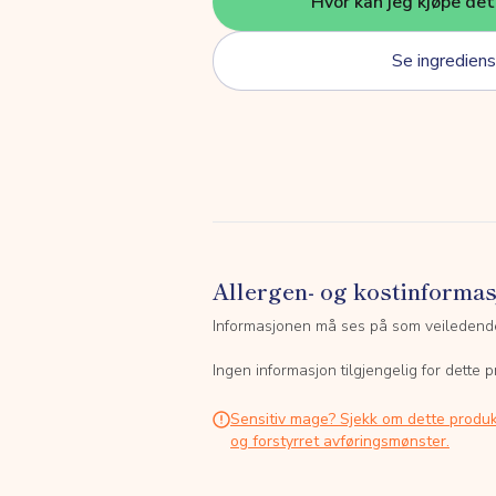
Hvor kan jeg kjøpe de
Se ingrediens
Allergen- og kostinforma
Informasjonen må ses på som veiledend
Ingen informasjon tilgjengelig for dette p
Sensitiv mage? Sjekk om dette produk
og forstyrret avføringsmønster.