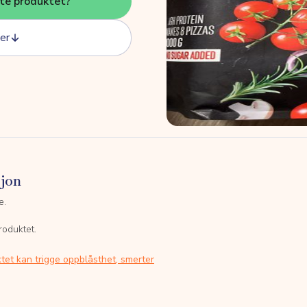
tte produktet?
er
sjon
e.
roduktet.
tet kan trigge oppblåsthet, smerter