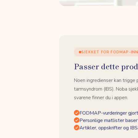
SJEKKET FOR FODMAP-IN
Passer dette prod
Noen ingredienser kan trigge
tarmsyndrom (IBS). Noba sjekk
svarene finner du i appen.
FODMAP-vurderinger gjort
Personlige matlister baser
Artikler, oppskrifter og I