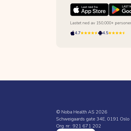
Lastet ned av 150,000+ persone
4.7
4.5
© Noba Health AS
2026
Schweigaards gate 34E, 0191 Oslo
Org. nr.: 921 671 202