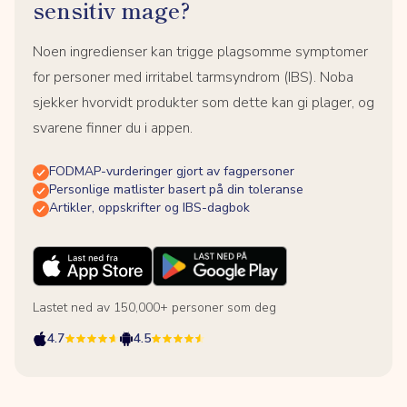
sensitiv mage?
Noen ingredienser kan trigge plagsomme symptomer
for personer med irritabel tarmsyndrom (IBS). Noba
sjekker hvorvidt produkter som dette kan gi plager, og
svarene finner du i appen.
FODMAP-vurderinger gjort av fagpersoner
Personlige matlister basert på din toleranse
Artikler, oppskrifter og IBS-dagbok
Lastet ned av 150,000+ personer som deg
4.7
4.5