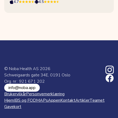
4.7
4.5
© Noba Health AS
2026
Schweigaards gate 34E, 0191 Oslo
Org. nr.: 921 671 202
info@noba.app
Brukervilkår
Personvernerklæring
Hjem
IBS og FODMAPs
Appen
Kontakt
Artikler
Teamet
Gavekort