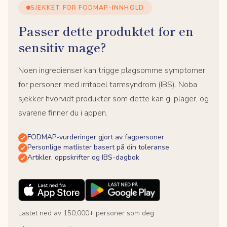
SJEKKET FOR FODMAP-INNHOLD
Passer dette produktet for en
sensitiv mage?
Noen ingredienser kan trigge plagsomme symptomer
for personer med irritabel tarmsyndrom (IBS). Noba
sjekker hvorvidt produkter som dette kan gi plager, og
svarene finner du i appen.
FODMAP-vurderinger gjort av fagpersoner
Personlige matlister basert på din toleranse
Artikler, oppskrifter og IBS-dagbok
Lastet ned av 150,000+ personer som deg