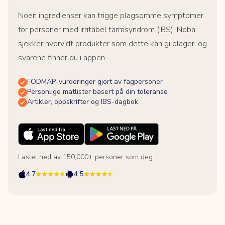
Noen ingredienser kan trigge plagsomme symptomer
for personer med irritabel tarmsyndrom (IBS). Noba
sjekker hvorvidt produkter som dette kan gi plager, og
svarene finner du i appen.
FODMAP-vurderinger gjort av fagpersoner
Personlige matlister basert på din toleranse
Artikler, oppskrifter og IBS-dagbok
Lastet ned av 150,000+ personer som deg
4.7
4.5