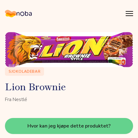
Åpn
Noba
SJOKOLADEBAR
Lion Brownie
Fra Nestlé
Hvor kan jeg kjøpe dette produktet?