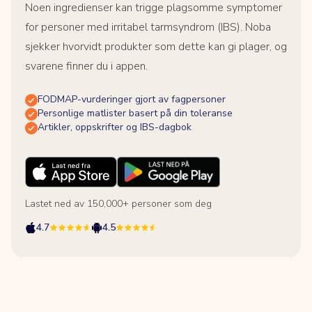
Noen ingredienser kan trigge plagsomme symptomer
for personer med irritabel tarmsyndrom (IBS). Noba
sjekker hvorvidt produkter som dette kan gi plager, og
svarene finner du i appen.
FODMAP-vurderinger gjort av fagpersoner
Personlige matlister basert på din toleranse
Artikler, oppskrifter og IBS-dagbok
Lastet ned av 150,000+ personer som deg
4.7
4.5