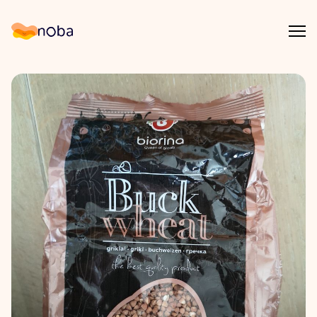
Åpn
Noba