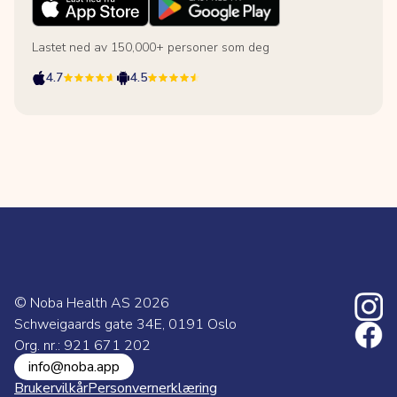
Lastet ned av 150,000+ personer som deg
4.7
4.5
© Noba Health AS
2026
Schweigaards gate 34E, 0191 Oslo
Org. nr.: 921 671 202
info@noba.app
Brukervilkår
Personvernerklæring