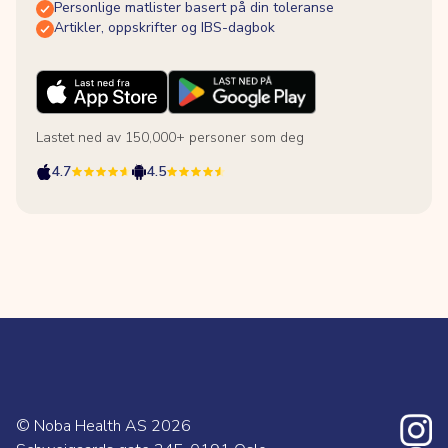
Personlige matlister basert på din toleranse
Artikler, oppskrifter og IBS-dagbok
Lastet ned av 150,000+ personer som deg
4.7
4.5
© Noba Health AS
2026