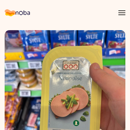
Åpn
Noba