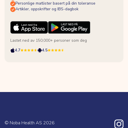
Personlige matlister basert på din toleranse
Artikler, oppskrifter og IBS-dagbok
Lastet ned av 150,000+ personer som deg
4.7
4.5
© Noba Health AS
2026