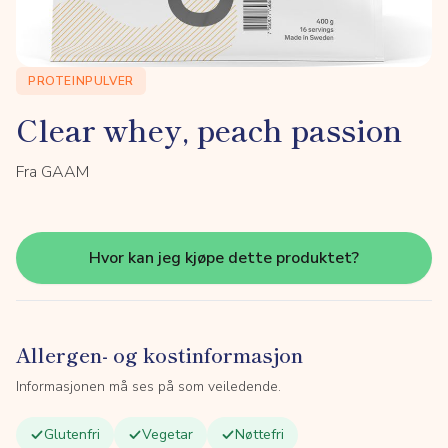
PROTEINPULVER
Clear whey, peach passion
Fra GAAM
Hvor kan jeg kjøpe dette produktet?
Allergen- og kostinformasjon
Informasjonen må ses på som veiledende.
Glutenfri
Vegetar
Nøttefri