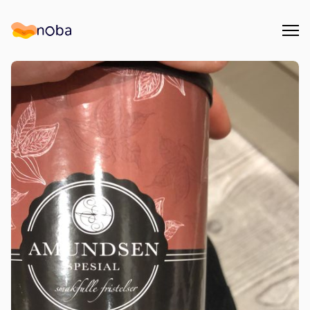
Åpn
Noba