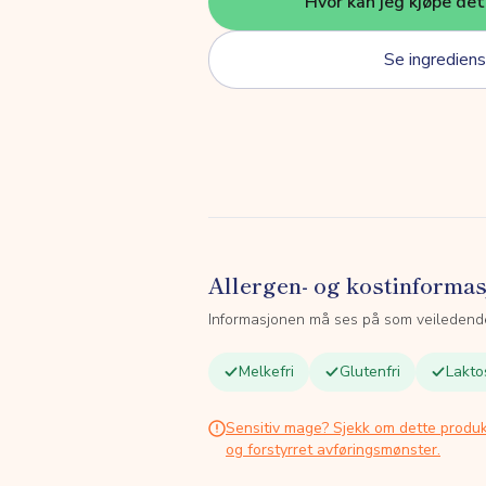
Hvor kan jeg kjøpe de
Se ingrediens
Allergen- og kostinforma
Informasjonen må ses på som veiledend
Melkefri
Glutenfri
Lakto
Sensitiv mage? Sjekk om dette produk
og forstyrret avføringsmønster.