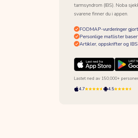
tarmsyndrom (IBS). Noba sjekk
svarene finner du i appen.
FODMAP-vurderinger gjort
Personlige matlister baser
Artikler, oppskrifter og I
Lastet ned av 150,000+ persone
4.7
4.5