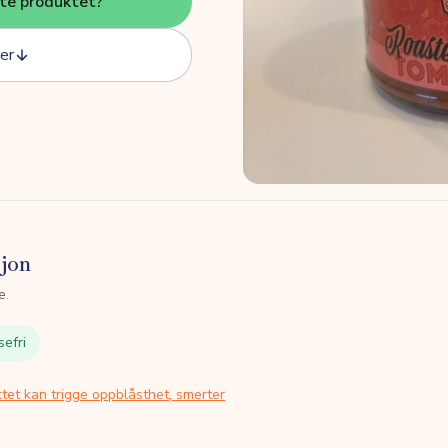
tte produktet?
er
sjon
e.
sefri
tet kan trigge oppblåsthet, smerter