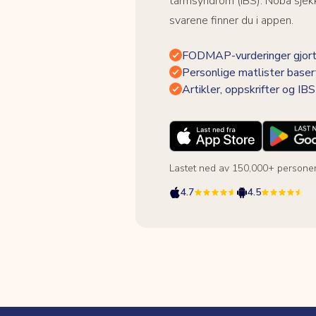
tarmsyndrom (IBS). Noba sjekk
svarene finner du i appen.
FODMAP-vurderinger gjort
Personlige matlister baser
Artikler, oppskrifter og I
Lastet ned av 150,000+ persone
4.7
4.5