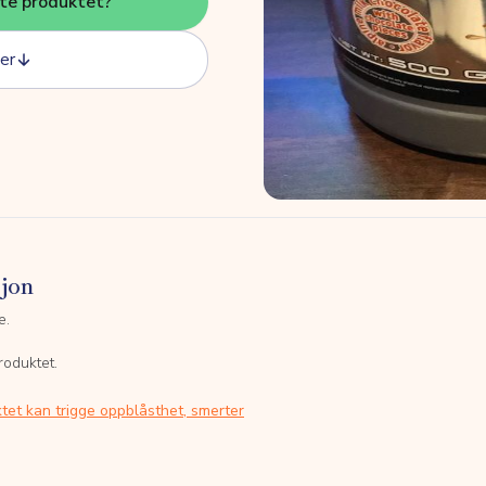
tte produktet?
er
sjon
e.
roduktet.
tet kan trigge oppblåsthet, smerter