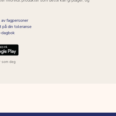
er hvorvidt produkter som dette kan gi plager, og
 av fagpersoner
t på din toleranse
BS-dagbok
r som deg