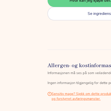
Hvor kan jeg kjøpe de
Se ingrediens
Allergen- og kostinforma
Informasjonen må ses på som veiledend
Ingen informasjon tilgjengelig for dette p
Sensitiv mage? Sjekk om dette produk
og forstyrret avføringsmønster.