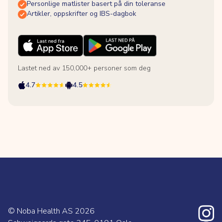
Personlige matlister basert på din toleranse
Artikler, oppskrifter og IBS-dagbok
Lastet ned av 150,000+ personer som deg
4.7
4.5
© Noba Health AS
2026