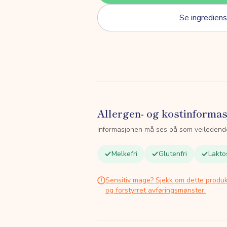
Se ingrediens
Allergen- og kostinforma
Informasjonen må ses på som veiledend
Melkefri
Glutenfri
Lakto
Sensitiv mage? Sjekk om dette produk
og forstyrret avføringsmønster.