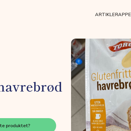
ARTIKLER
APP
 havrebrød
tte produktet?