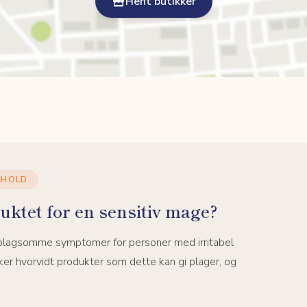
Hent butikker
NHOLD
uktet for en sensitiv mage?
 plagsomme symptomer for personer med irritabel
er hvorvidt produkter som dette kan gi plager, og