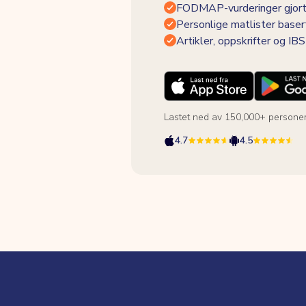
FODMAP-vurderinger gjort
Personlige matlister baser
Artikler, oppskrifter og I
Lastet ned av 150,000+ persone
4.7
4.5