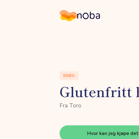
Noba
BRØD
Glutenfritt
Fra Toro
Hvor kan jeg kjøpe de