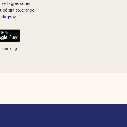
 av fagpersoner
t på din toleranse
BS-dagbok
r som deg