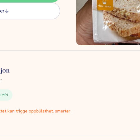
er
sjon
e.
sefri
tet kan trigge oppblåsthet, smerter