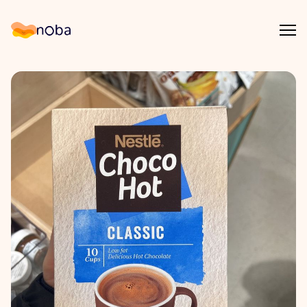
Åpn
Noba