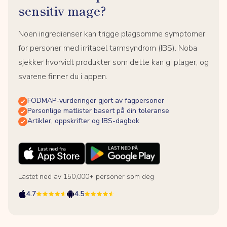
sensitiv mage?
Noen ingredienser kan trigge plagsomme symptomer
for personer med irritabel tarmsyndrom (IBS). Noba
sjekker hvorvidt produkter som dette kan gi plager, og
svarene finner du i appen.
FODMAP-vurderinger gjort av fagpersoner
Personlige matlister basert på din toleranse
Artikler, oppskrifter og IBS-dagbok
Lastet ned av 150,000+ personer som deg
4.7
4.5