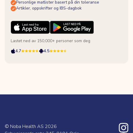
Personlige matlister basert på din toleranse
Artikler, oppskrifter og IBS-dagbok
Lastet ned av 150,000+ personer som deg
4.7
4.5
© Noba Health AS
2026