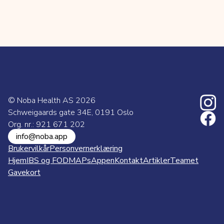
© Noba Health AS
2026
Schweigaards gate 34E, 0191 Oslo
Org. nr.: 921 671 202
info@noba.app
Brukervilkår
Personvernerklæring
Hjem
IBS og FODMAPs
Appen
Kontakt
Artikler
Teamet
Gavekort