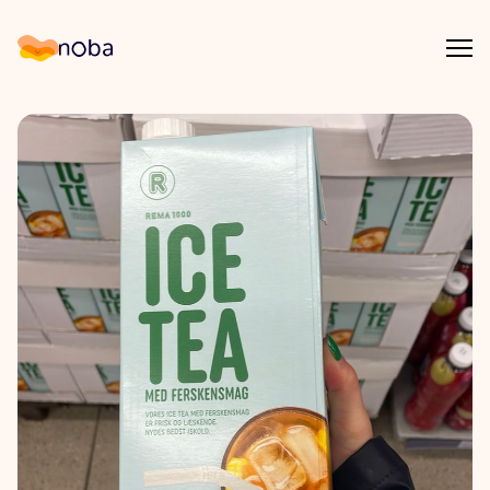
Åpn
Noba