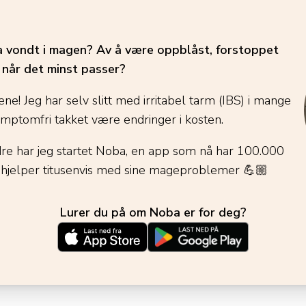
ha vondt i magen? Av å være oppblåst, forstoppet
é når det minst passer?
ene! Jeg har selv slitt med irritabel tarm (IBS) i mange
ymptomfri takket være endringer i kosten.
dre har jeg startet Noba, en app som nå har 100.000
 hjelper titusenvis med sine mageproblemer
💪🏼
Lurer du på om Noba er for deg?