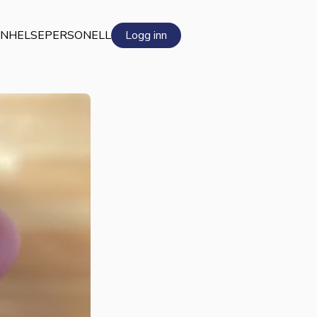
EN
HELSEPERSONELL
Logg inn