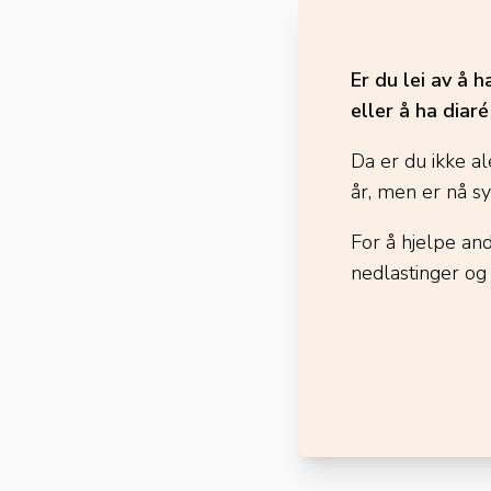
Er du lei av å 
eller å ha diar
Da er du ikke al
år, men er nå s
For å hjelpe an
nedlastinger og