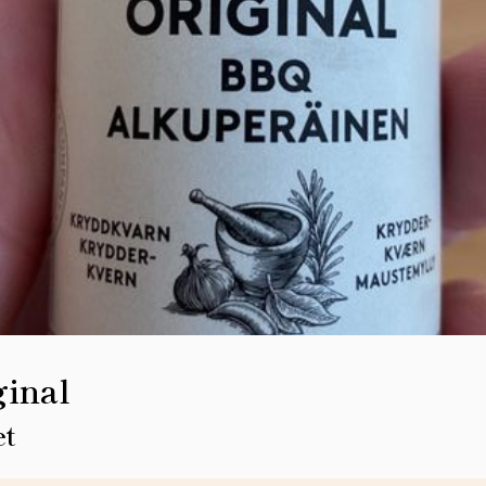
ginal
et