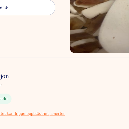
er
sjon
e.
sefri
tet kan trigge oppblåsthet, smerter