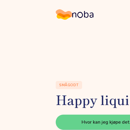
Noba
SMÅGODT
Happy liqui
Hvor kan jeg kjøpe de