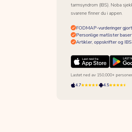
tarmsyndrom (IBS). Noba sjekk
svarene finner du i appen.
FODMAP-vurderinger gjort
Personlige matlister baser
Artikler, oppskrifter og I
Lastet ned av 150,000+ persone
4.7
4.5