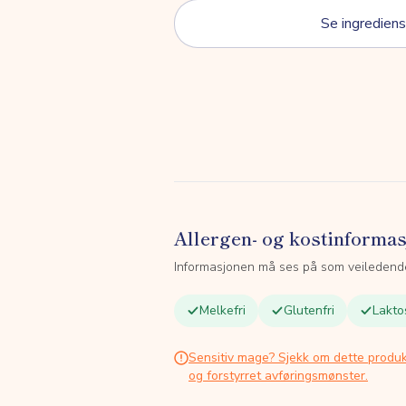
Se ingrediens
Allergen- og kostinforma
Informasjonen må ses på som veiledend
Melkefri
Glutenfri
Lakto
Sensitiv mage? Sjekk om dette produk
og forstyrret avføringsmønster.