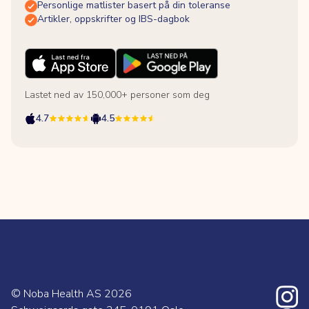
Personlige matlister basert på din toleranse
Artikler, oppskrifter og IBS-dagbok
Lastet ned av 150,000+ personer som deg
4.7
4.5
© Noba Health AS
2026