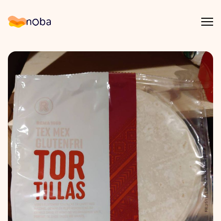
Åpn
Noba