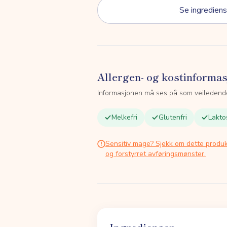
Se ingrediens
Allergen- og kostinforma
Informasjonen må ses på som veiledend
Melkefri
Glutenfri
Lakto
Sensitiv mage? Sjekk om dette produk
og forstyrret avføringsmønster.