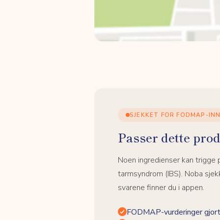
SJEKKET FOR FODMAP-IN
Passer dette prod
Noen ingredienser kan trigge
tarmsyndrom (IBS). Noba sjekk
svarene finner du i appen.
FODMAP-vurderinger gjort