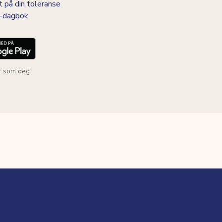
t på din toleranse
BS-dagbok
r som deg