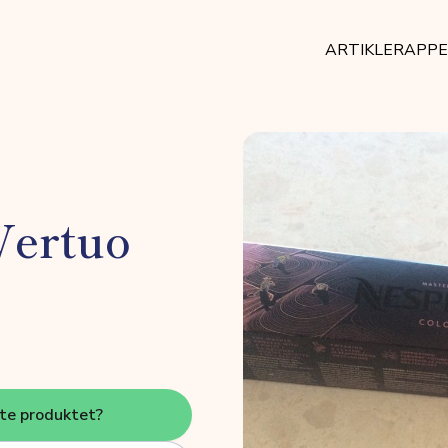
ARTIKLER
APP
Vertuo
tte produktet?