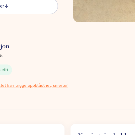
er
sjon
e.
sefri
tet kan trigge oppblåsthet, smerter