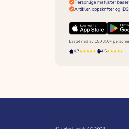
Personlige matlister baser
Artikler, oppskrifter og I
Lastet ned av 150,000+ persone
4.7
4.5