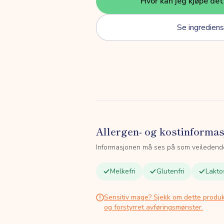
Hvor kan jeg kjøpe de
Se ingrediens
Allergen- og kostinforma
Informasjonen må ses på som veiledend
Melkefri
Glutenfri
Lakto
Sensitiv mage? Sjekk om dette produk
og forstyrret avføringsmønster.