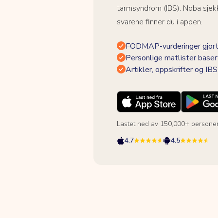
tarmsyndrom (IBS). Noba sjekk
svarene finner du i appen.
FODMAP-vurderinger gjort
Personlige matlister baser
Artikler, oppskrifter og I
Lastet ned av 150,000+ persone
4.7
4.5