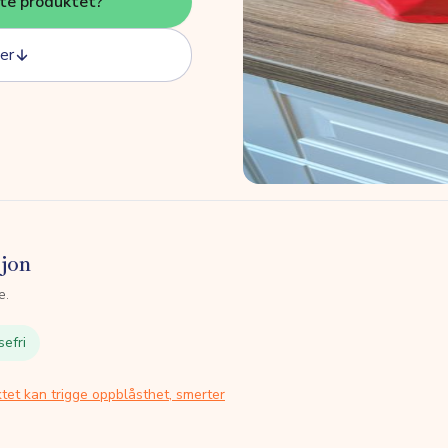
tte produktet?
er
sjon
e.
sefri
tet kan trigge oppblåsthet, smerter