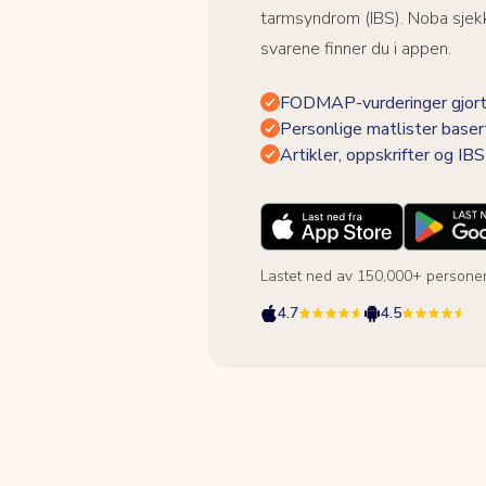
tarmsyndrom (IBS). Noba sjekk
svarene finner du i appen.
FODMAP-vurderinger gjort
Personlige matlister baser
Artikler, oppskrifter og I
Lastet ned av 150,000+ persone
4.7
4.5