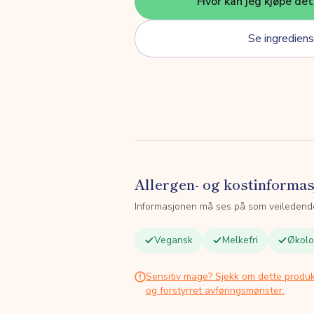
Hvor kan jeg kjøpe de
Se ingrediens
Allergen- og kostinforma
Informasjonen må ses på som veiledend
Vegansk
Melkefri
Økolo
Sensitiv mage? Sjekk om dette produk
og forstyrret avføringsmønster.