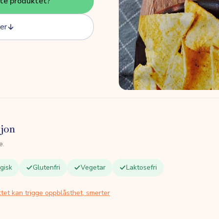
tte produktet?
er
sjon
e.
gisk
Glutenfri
Vegetar
Laktosefri
tet kan trigge oppblåsthet, smerter