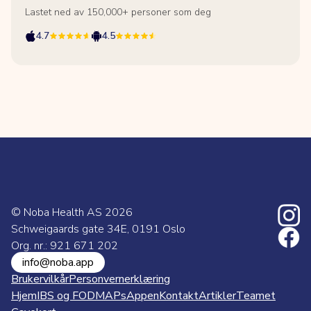
Lastet ned av 150,000+ personer som deg
4.7
4.5
© Noba Health AS
2026
Schweigaards gate 34E, 0191 Oslo
Org. nr.: 921 671 202
info@noba.app
Brukervilkår
Personvernerklæring
Hjem
IBS og FODMAPs
Appen
Kontakt
Artikler
Teamet