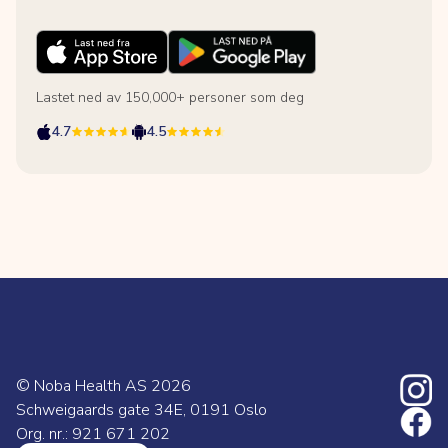
Lastet ned av 150,000+ personer som deg
4.7
4.5
© Noba Health AS
2026
Schweigaards gate 34E, 0191 Oslo
Org. nr.: 921 671 202