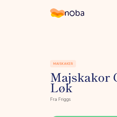
Noba
MAISKAKER
Majskakor 
Løk
Fra Friggs