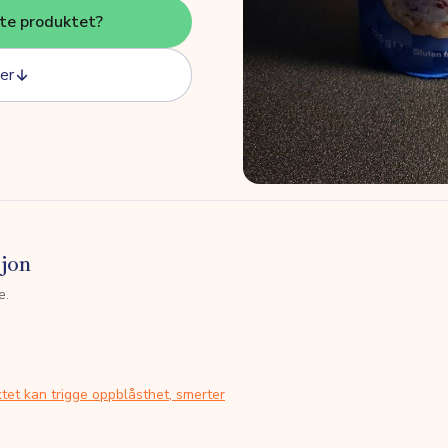
tte produktet?
er
sjon
e.
tet kan trigge oppblåsthet, smerter