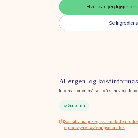
Hvor kan jeg kjøpe de
Se ingrediens
Allergen- og kostinforma
Informasjonen må ses på som veiledend
Glutenfri
Sensitiv mage? Sjekk om dette produk
og forstyrret avføringsmønster.