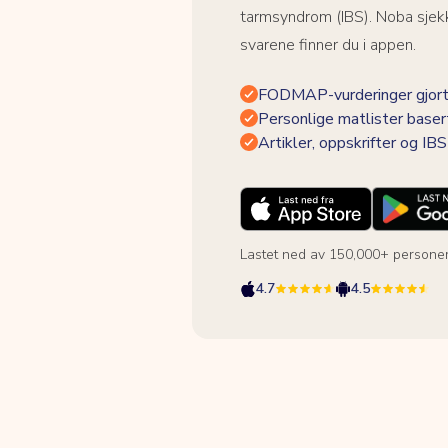
tarmsyndrom (IBS). Noba sjekk
svarene finner du i appen.
FODMAP-vurderinger gjort
Personlige matlister baser
Artikler, oppskrifter og I
Lastet ned av 150,000+ persone
4.7
4.5