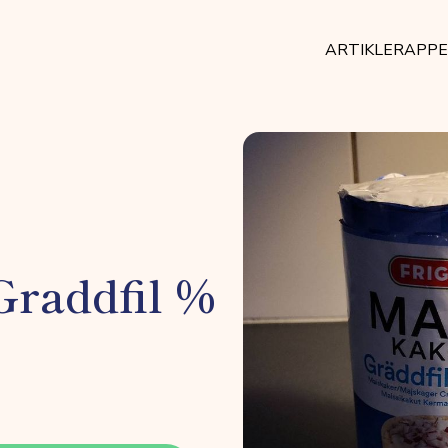
ARTIKLER
APP
Graddfil %