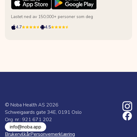
Lastet ned av 150,000+ personer som deg
4.7
4.5
© Noba Health AS
2026
Schweigaards gate 34E, 0191 Oslo
Org. nr.: 921 671 202
info@noba.app
Brukervilkår
Personvernerklæring