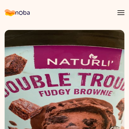
Åpn
Noba