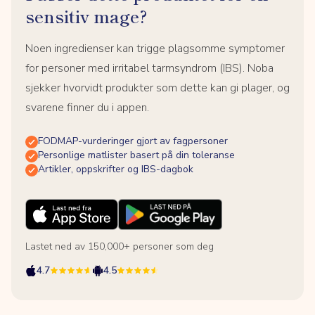
sensitiv mage?
Noen ingredienser kan trigge plagsomme symptomer
for personer med irritabel tarmsyndrom (IBS). Noba
sjekker hvorvidt produkter som dette kan gi plager, og
svarene finner du i appen.
FODMAP-vurderinger gjort av fagpersoner
Personlige matlister basert på din toleranse
Artikler, oppskrifter og IBS-dagbok
Lastet ned av 150,000+ personer som deg
4.7
4.5