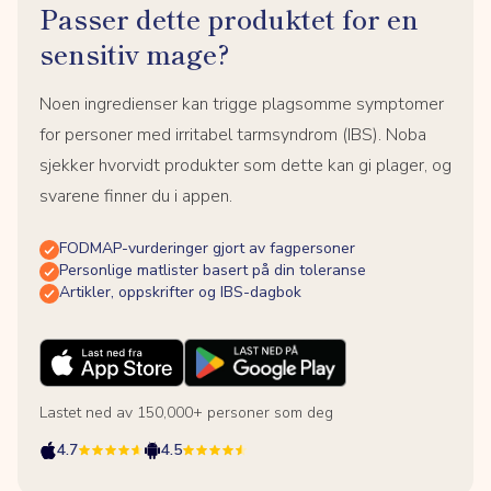
Passer dette produktet for en
sensitiv mage?
Noen ingredienser kan trigge plagsomme symptomer
for personer med irritabel tarmsyndrom (IBS). Noba
sjekker hvorvidt produkter som dette kan gi plager, og
svarene finner du i appen.
FODMAP-vurderinger gjort av fagpersoner
Personlige matlister basert på din toleranse
Artikler, oppskrifter og IBS-dagbok
Lastet ned av 150,000+ personer som deg
4.7
4.5