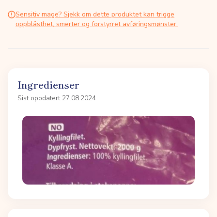
Sensitiv mage? Sjekk om dette produktet kan trigge
oppblåsthet, smerter og forstyrret avføringsmønster.
Ingredienser
Sist oppdatert 27.08.2024