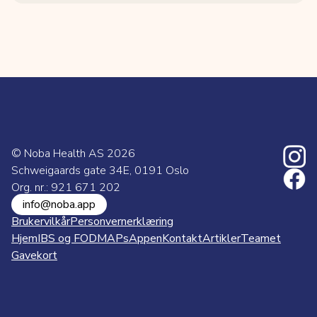
© Noba Health AS
2026
Schweigaards gate 34E, 0191 Oslo
Org. nr.: 921 671 202
info@noba.app
Brukervilkår
Personvernerklæring
Hjem
IBS og FODMAPs
Appen
Kontakt
Artikler
Teamet
Gavekort