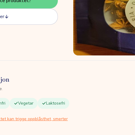
tte produktet?
er
sjon
e.
fri
Vegetar
Laktosefri
tet kan trigge oppblåsthet, smerter