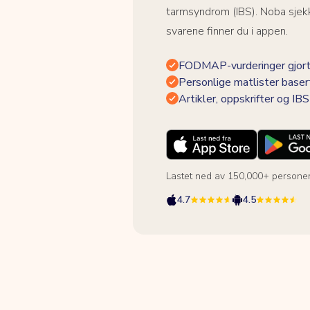
tarmsyndrom (IBS). Noba sjekk
svarene finner du i appen.
FODMAP-vurderinger gjort
Personlige matlister baser
Artikler, oppskrifter og I
Lastet ned av 150,000+ persone
4.7
4.5