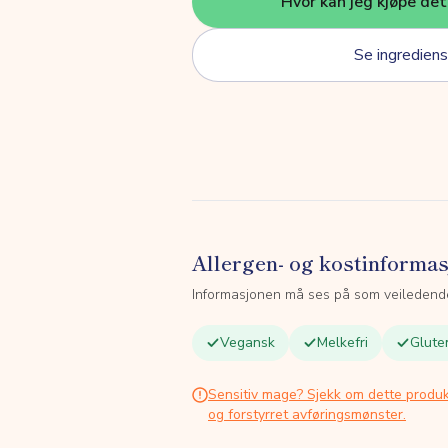
Hvor kan jeg kjøpe de
Se ingrediens
Allergen- og kostinforma
Informasjonen må ses på som veiledend
Vegansk
Melkefri
Gluten
Sensitiv mage? Sjekk om dette produk
og forstyrret avføringsmønster.