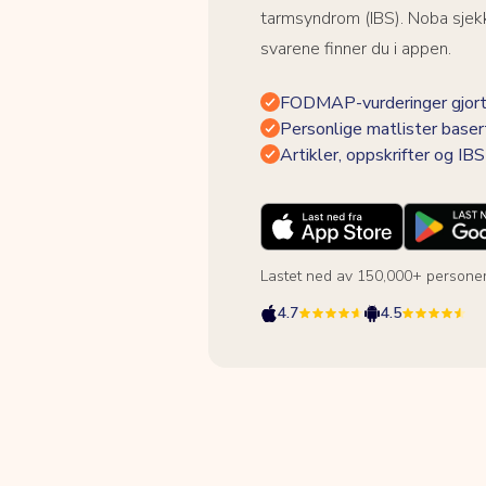
tarmsyndrom (IBS). Noba sjekk
svarene finner du i appen.
FODMAP-vurderinger gjort
Personlige matlister baser
Artikler, oppskrifter og I
Lastet ned av 150,000+ persone
4.7
4.5