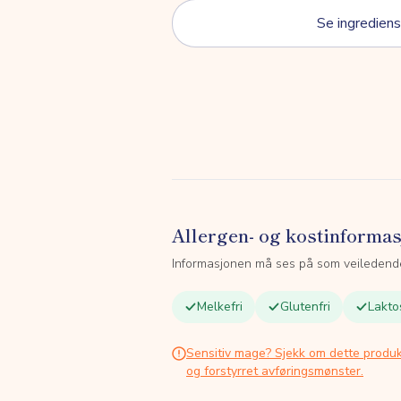
Se ingrediens
Allergen- og kostinforma
Informasjonen må ses på som veiledend
Melkefri
Glutenfri
Lakto
Sensitiv mage? Sjekk om dette produk
og forstyrret avføringsmønster.