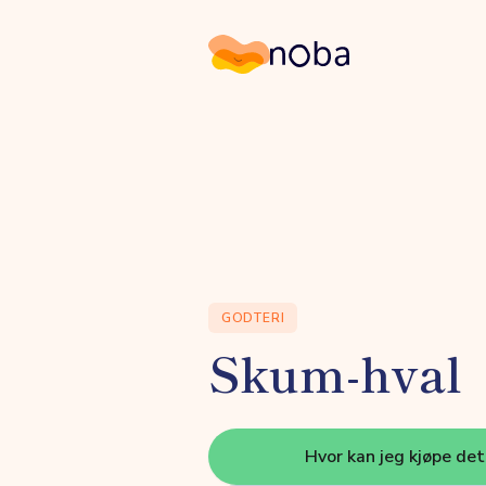
Noba
GODTERI
Skum-hval
Hvor kan jeg kjøpe de