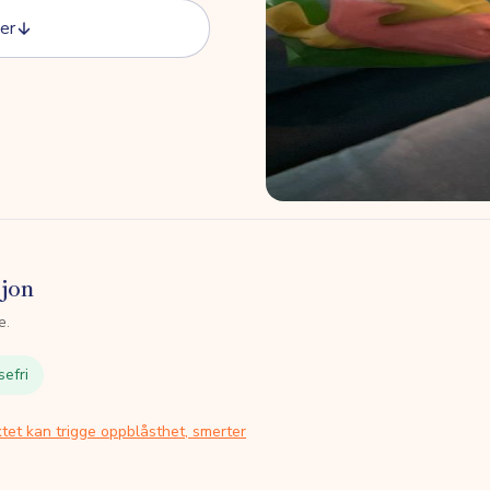
er
sjon
e.
sefri
tet kan trigge oppblåsthet, smerter