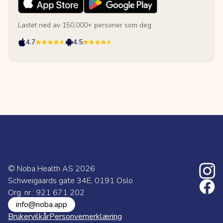
Lastet ned av 150,000+ personer som deg
4.7
4.5
© Noba Health AS
2026
Schweigaards gate 34E, 0191 Oslo
Org. nr.: 921 671 202
info@noba.app
Brukervilkår
Personvernerklæring