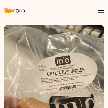
Åpn
Noba