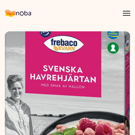
Åpn
Noba