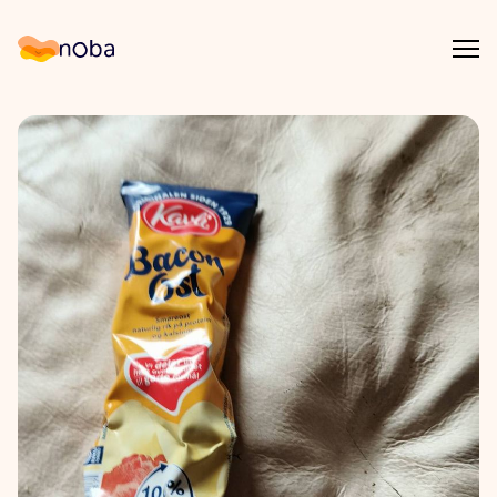
Åpn
Noba