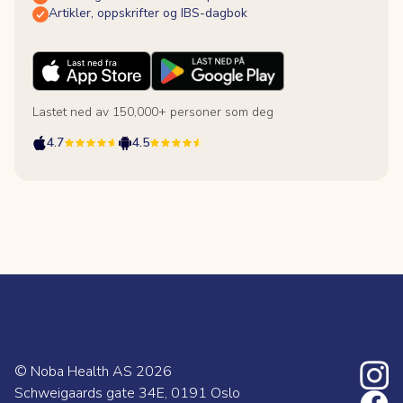
Artikler, oppskrifter og IBS-dagbok
Lastet ned av 150,000+ personer som deg
4.7
4.5
© Noba Health AS
2026
Schweigaards gate 34E, 0191 Oslo