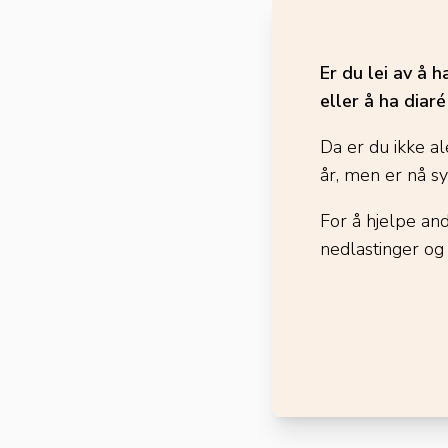
Er du lei av å 
eller å ha diar
Da er du ikke al
år, men er nå s
For å hjelpe an
nedlastinger og