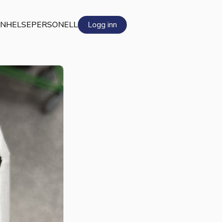
EN
HELSEPERSONELL
Logg inn