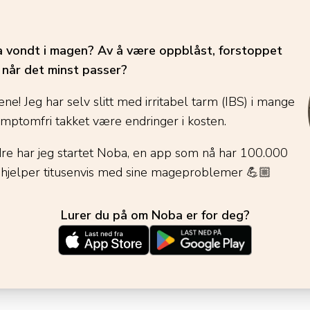
ha vondt i magen? Av å være oppblåst, forstoppet
é når det minst passer?
ene! Jeg har selv slitt med irritabel tarm (IBS) i mange
ymptomfri takket være endringer i kosten.
dre har jeg startet Noba, en app som nå har 100.000
 hjelper titusenvis med sine mageproblemer
💪🏼
Lurer du på om Noba er for deg?