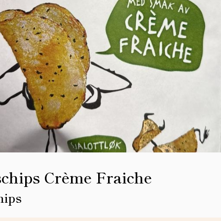
schips Crème Fraiche
hips