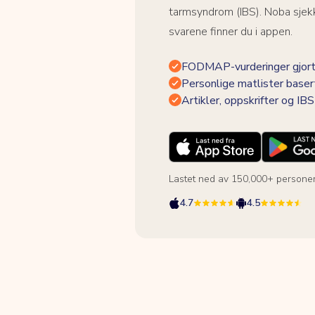
tarmsyndrom (IBS). Noba sjekk
svarene finner du i appen.
FODMAP-vurderinger gjort
Personlige matlister baser
Artikler, oppskrifter og I
Lastet ned av 150,000+ persone
4.7
4.5