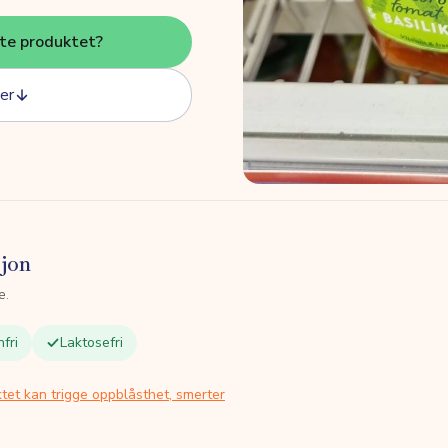
tte produktet?
er
sjon
e.
fri
Laktosefri
tet kan trigge oppblåsthet, smerter