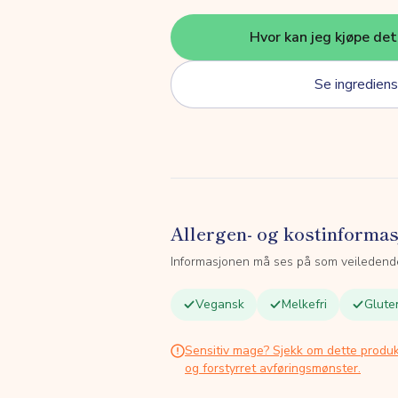
Hvor kan jeg kjøpe de
Se ingrediens
Allergen- og kostinforma
Informasjonen må ses på som veiledend
Vegansk
Melkefri
Gluten
Sensitiv mage? Sjekk om dette produk
og forstyrret avføringsmønster.