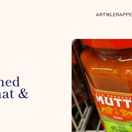
ARTIKLER
APP
med
mat &