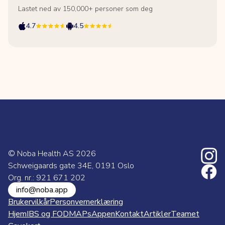
Lastet ned av 150,000+ personer som deg
4.7
4.5
© Noba Health AS
2026
Schweigaards gate 34E, 0191 Oslo
Org. nr.: 921 671 202
info@noba.app
Brukervilkår
Personvernerklæring
Hjem
IBS og FODMAPs
Appen
Kontakt
Artikler
Teamet