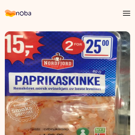
Åpn
Noba