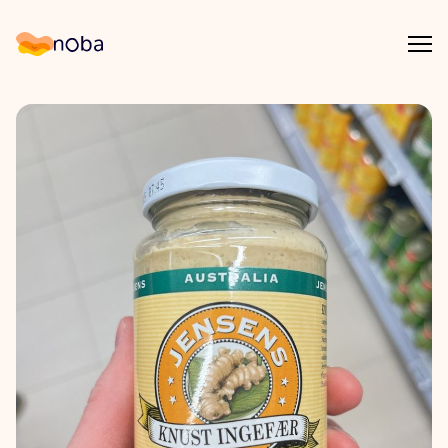
Åpn
Noba