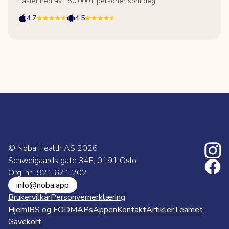
Lastet ned av 150,000+ personer som deg
4.7
4.5
© Noba Health AS
2026
Schweigaards gate 34E, 0191 Oslo
Org. nr.: 921 671 202
info@noba.app
Brukervilkår
Personvernerklæring
Hjem
IBS og FODMAPs
Appen
Kontakt
Artikler
Teamet
Gavekort