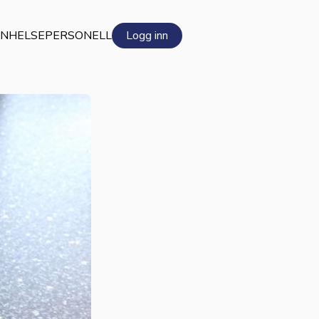
EN
HELSEPERSONELL
Logg inn