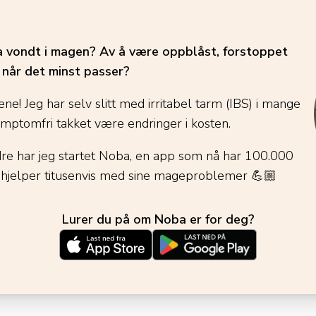
ha vondt i magen? Av å være oppblåst, forstoppet
é når det minst passer?
ene! Jeg har selv slitt med irritabel tarm (IBS) i mange
ymptomfri takket være endringer i kosten.
dre har jeg startet Noba, en app som nå har 100.000
 hjelper titusenvis med sine mageproblemer
💪🏼
Lurer du på om Noba er for deg?