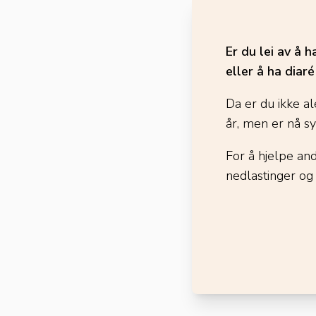
Er du lei av å 
eller å ha diar
Da er du ikke al
år, men er nå s
For å hjelpe an
nedlastinger og