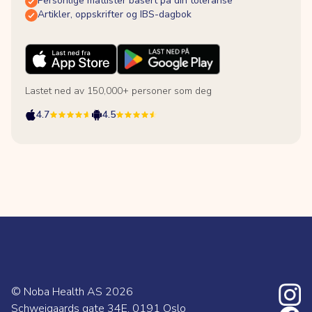
Personlige matlister basert på din toleranse
Artikler, oppskrifter og IBS-dagbok
Lastet ned av 150,000+ personer som deg
4.7
4.5
© Noba Health AS
2026
Schweigaards gate 34E, 0191 Oslo