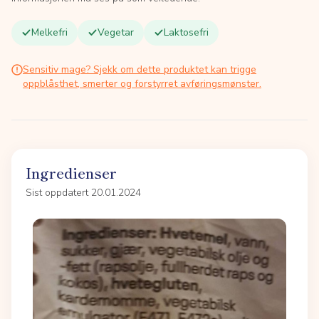
Melkefri
Vegetar
Laktosefri
Sensitiv mage? Sjekk om dette produktet kan trigge
oppblåsthet, smerter og forstyrret avføringsmønster.
Ingredienser
Sist oppdatert 20.01.2024