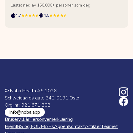
Lastet ned av 150,000+ personer som deg
4.7
4.5
© Noba Health AS
2026
Schweigaards gate 34E, 0191 Oslo
Org. nr.: 921 671 202
info@noba.app
Brukervilkår
Personvernerklæring
Hjem
IBS og FODMAPs
Appen
Kontakt
Artikler
Teamet