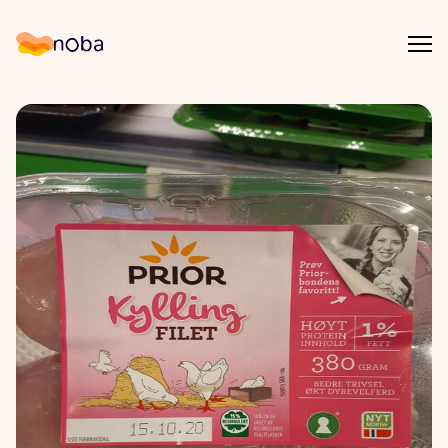
Åpn
Noba