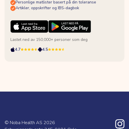
Personlige matlister basert på din toleranse
Artikler, oppskrifter og IBS-dagbok
Lastet ned av 150,000+ personer som deg
4.7
4.5
© Noba Health AS
2026