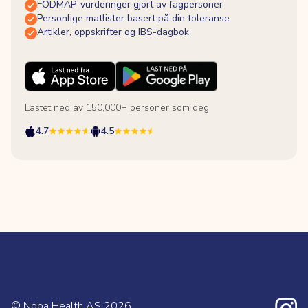
FODMAP-vurderinger gjort av fagpersoner
Personlige matlister basert på din toleranse
Artikler, oppskrifter og IBS-dagbok
Lastet ned av 150,000+ personer som deg
4.7
4.5
© Noba Health AS
2026