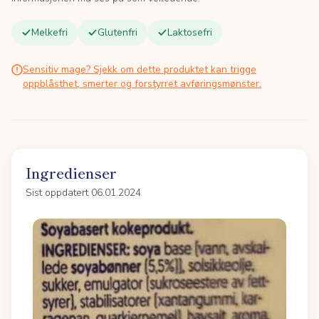
Melkefri
Glutenfri
Laktosefri
Sensitiv mage? Sjekk om dette produktet kan trigge
oppblåsthet, smerter og forstyrret avføringsmønster.
Ingredienser
Sist oppdatert 06.01.2024